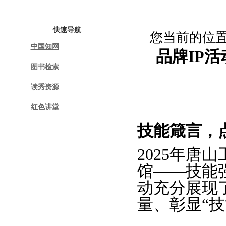
首页
图书馆概况
入馆指南
快速导航
您当前的位
中国知网
品牌IP活
图书检索
读秀资源
红色讲堂
技能箴言，
2025年唐
馆——技能
动充分展现
量、彰显“