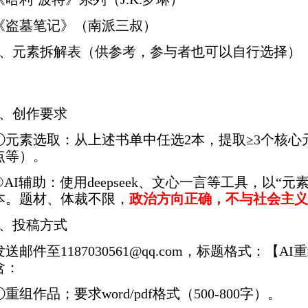
《盗墓笔记》（南派三叔）
2、元素拆解表（供参考，参与者也可以自行选择）
3、创作要求
①元素选取：从上述书单中任选2本，提取≥3个核
点等）。
②AI辅助：使用deepseek、文心一言等工具，以“
本。题材、体裁不限，
政治方向正确，不与社会主义
4、投稿方式
发送邮件至1187030561@qq.com，标题格式：【
含：
①重组作品；要求word/pdf格式（500-800字）。