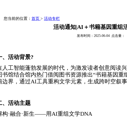
入馆指南
资源导航
电子图书
您当前的位置：
首页
>
活动专栏
活动通知|AI＋书籍基因重组
发布时间：2025-06-04 点击量：
一、活动背景?
在人工智能蓬勃发展的时代，为激发读者创意阅读兴
图书馆结合馆内热门借阅图书资源推出“书籍基因重
籍边界，通过AI工具重构文学元素，生成跨时空叙
二、活动主题
解构·融合·新生——用AI重组文学DNA